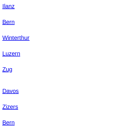
Ilanz
Bern
Winterthur
Luzern
Zug
Davos
Zizers
Bern