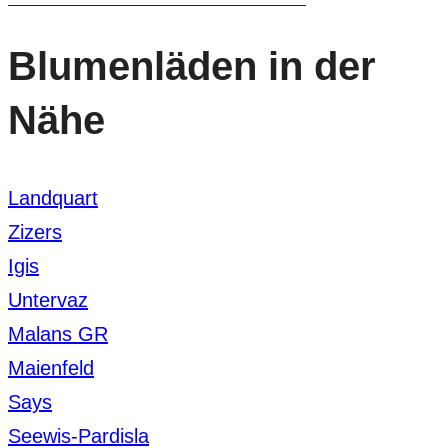
Blumenläden in der
Nähe
Landquart
Zizers
Igis
Untervaz
Malans GR
Maienfeld
Says
Seewis-Pardisla