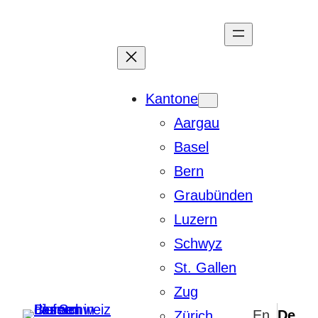
Zum
Inhalt
springen
Kantone
Aargau
Basel
Bern
Graubünden
Luzern
Schwyz
St. Gallen
Zug
Zürich