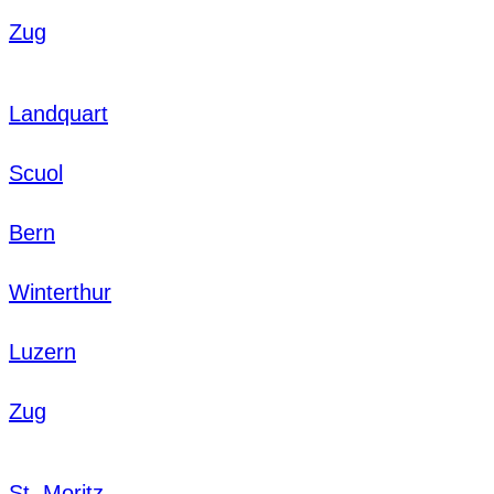
Zug
Landquart
Scuol
Bern
Winterthur
Luzern
Zug
St. Moritz