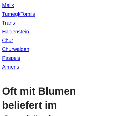
Malix
Tumegl/Tomils
Trans
Haldenstein
Chur
Churwalden
Paspels
Almens
Oft mit Blumen
beliefert im