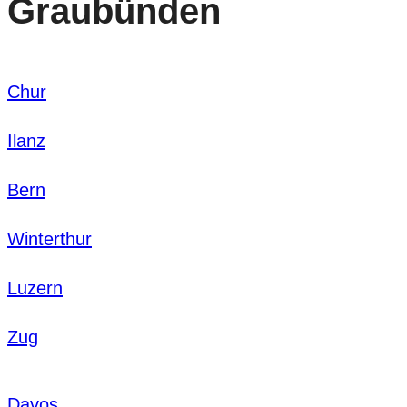
Graubünden
Chur
Ilanz
Bern
Winterthur
Luzern
Zug
Davos