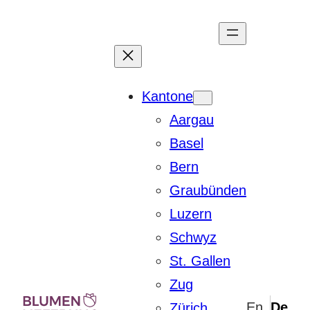
Zum
Inhalt
springen
Kantone
Aargau
Basel
Bern
Graubünden
Luzern
Schwyz
St. Gallen
Zug
Zürich