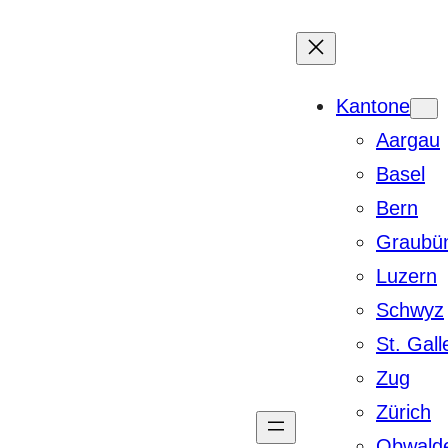
Kantone
Aargau
Basel
Bern
Graubü
Luzern
Schwyz
St. Gall
Zug
Zürich
Obwald