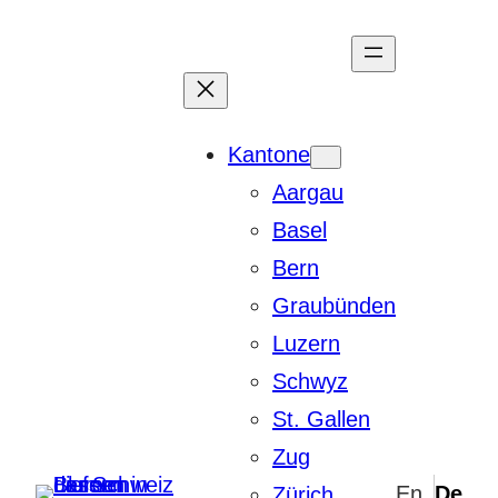
Zum
Inhalt
springen
Kantone
Aargau
Basel
Bern
Graubünden
Luzern
Schwyz
St. Gallen
Zug
Zürich