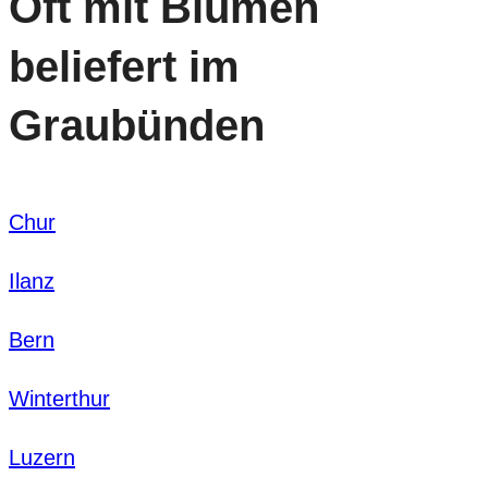
Oft mit Blumen
beliefert im
Graubünden
Chur
Ilanz
Bern
Winterthur
Luzern