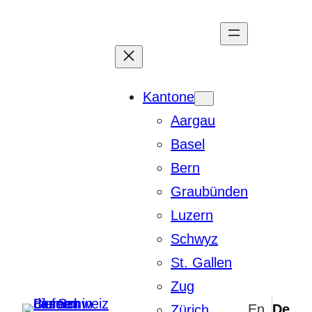
Zum
Inhalt
springen
Kantone
Aargau
Basel
Bern
Graubünden
Luzern
Schwyz
St. Gallen
Zug
Zürich