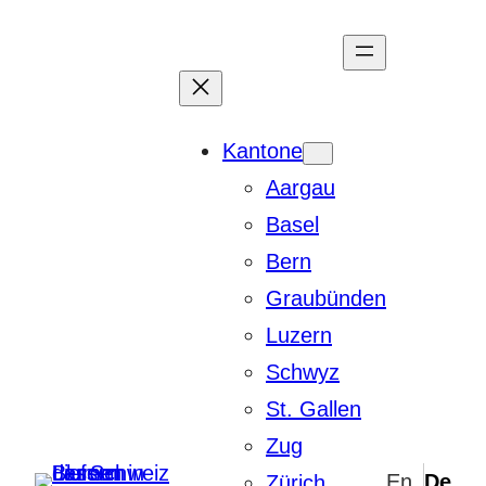
Zum
Inhalt
springen
Kantone
Aargau
Basel
Bern
Graubünden
Luzern
Schwyz
St. Gallen
Zug
Zürich