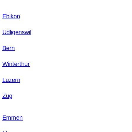
Ebikon
Udligenswil
Bern
Winterthur
Luzern
Zug
Emmen