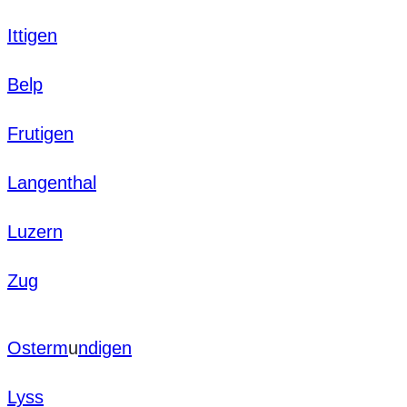
Ittigen
Belp
Frutigen
Langenthal
Luzern
Zug
Osterm
u
ndigen
Lyss