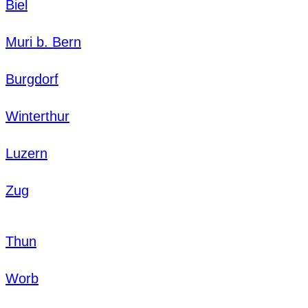
Biel
Muri b. Bern
Burgdorf
Winterthur
Luzern
Zug
Thun
Worb