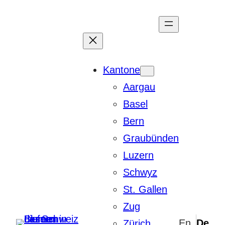
Zum
Inhalt
springen
Kantone
Aargau
Basel
Bern
Graubünden
Luzern
Schwyz
St. Gallen
Zug
Zürich