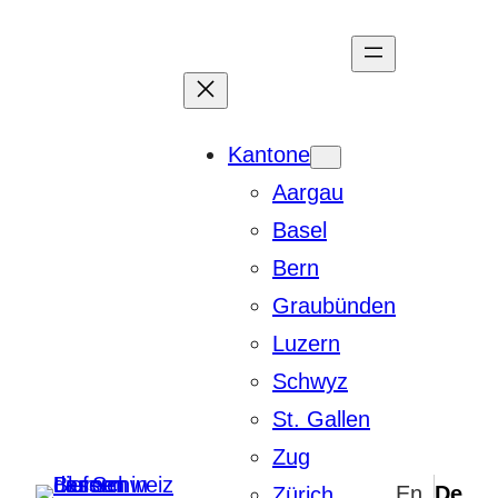
Zum
Inhalt
springen
Kantone
Aargau
Basel
Bern
Graubünden
Luzern
Schwyz
St. Gallen
Zug
Zürich