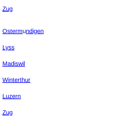
Zug
Osterm
u
ndigen
Lyss
Madiswil
Winterthur
Luzern
Zug