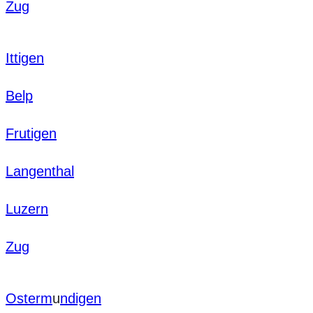
Zug
Ittigen
Belp
Frutigen
Langenthal
Luzern
Zug
Osterm
u
ndigen