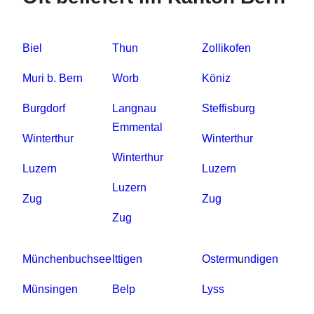
Biel
Thun
Zollikofen
Muri b. Bern
Worb
Köniz
Burgdorf
Langnau
Steffisburg
Emmental
Winterthur
Winterthur
Winterthur
Luzern
Luzern
Luzern
Zug
Zug
Zug
Münchenbuchsee
Ittigen
Osterm
u
ndigen
Münsingen
Belp
Lyss