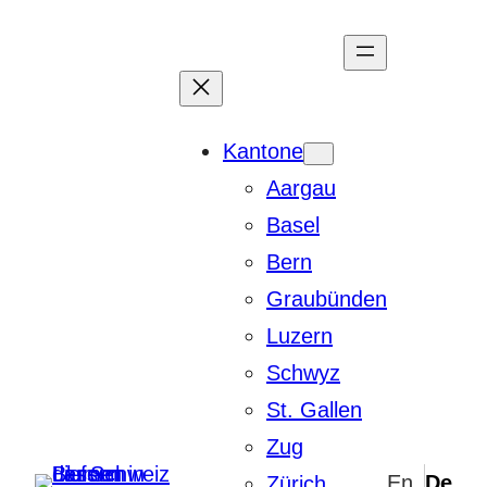
Zum
Inhalt
springen
Kantone
Aargau
Basel
Bern
Graubünden
Luzern
Schwyz
St. Gallen
Zug
Zürich