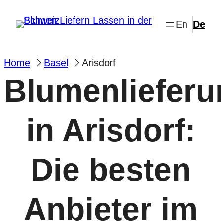
Zum
Inhalt
springen
Home
Basel
Arisdorf
Blumenlieferu
in Arisdorf:
Die besten
Anbieter im